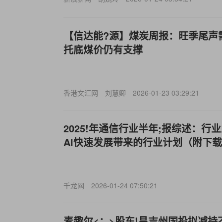
【信达能?源】煤炭周报：旺季尾声
托底煤价仍有支撑
香港文汇网
刘慧卿
2026-01-23 03:29:21
2025!年通信行业半年;报综述：
AI快速发展带来的行业计划（附下
千龙网
2026-01-24 07:50:21
麦趣尔<：>股东!昌吉州国投拟减持不