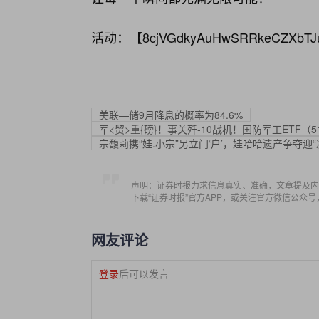
活动：【
8cjVGdkyAuHwSRRkeCZXbTJ
美联—储9月降息的概率为84.6%
军<贸>重{磅}！事关歼-10战机！国防军工ETF（
宗馥莉携“娃.小宗”另立门‘户’，娃哈哈遗产争夺迎“
声明：证券时报力求信息真实、准确，文章提及内
下载“证券时报”官方APP，或关注官方微信公众
网友评论
登录
后可以发言