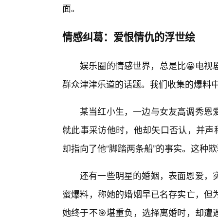
面。
情感纠葛：爱恨情仇的浮世绘
娱乐圈的情感世界，总是比😀电视
群众津津乐道的话题。我们收集的爆料
某当红小生，一边与女友高调秀恩
就此事采访他时，他却矢口否认，并声称
却指向了他“脚踏两条船”的事实。这种
还有一些明星的婚姻，表面恩爱，
蜜爆料，称她的婚姻早已名存实亡，但为
她终于不🎯堪重负，选择离婚时，却遭