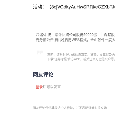
活动：【
8cjVGdkyAuHwSRRkeCZXbTJ
兴瑞科,技：累计回购公司股份50000股
鸿铭股
商务部公告,首{次}启用WPS格式，金山软件一度大
声明：证券时报力求信息真实、准确，文章提及内
下载“证券时报”官方APP，或关注官方微信公众
网友评论
登录
后可以发言
网友评论仅供其表达个人看法，并不表明证券时报立场