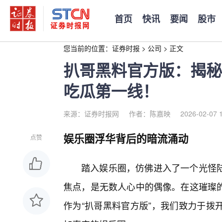
首页
快讯
要闻
股市
您当前的位置：
证券时报
>
公司
>
正文
扒哥黑料官方版：揭秘
吃瓜第一线！
来源：证券时报网
作者：陈嘉映
2026-02-07 
娱乐圈浮华背后的暗流涌动
点赞
踏入娱乐圈，仿佛进入了一个光怪
焦点，是无数人心中的偶像。在这璀璨的
作为“扒哥黑料官方版”，我们致力于拨