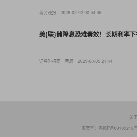
新民晚报
2026-02-02 00:54:36
美{联}储降息恐难奏效！长期利率
证券时报网
曹晨
2025-08-05 21:44
关
备案号：
粤ICP备09109218