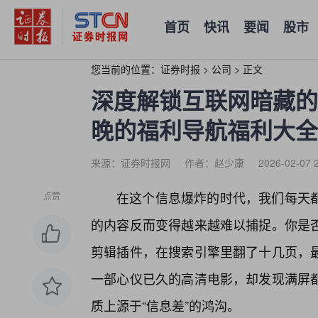
首页
快讯
要闻
股市
您当前的位置：
证券时报
>
公司
>
正文
深度解锁互联网暗藏的
晚的福利导航福利大全
来源：证券时报网
作者：赵少康
2026-02-07 
在这个信息爆炸的时代，我们每天
点赞
的内容反而变得越来越难以捕捉。你是
剪辑插件，在搜索引擎里翻了十几页，
一部心仪已久的高清电影，却发现满屏
质上源于“信息差”的鸿沟。