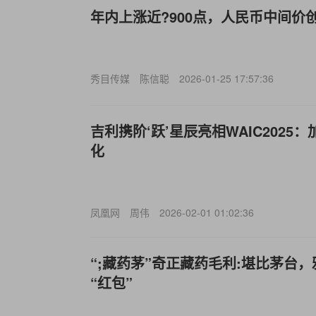
年内上涨近?900点，人民币中间价
秀目传媒
陈信聪
2026-01-25 17:57:36
吉利携阶‘跃’星辰亮相WAIC202
化
凤凰网
周伟
2026-02-01 01:02:36
“;藏药茅”奇正藏药毛利:堪比茅台
“红包”