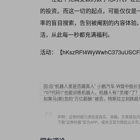
的投资。而这一切的起点，可能仅仅是
率的盲目搜索，告别被阉割的内容体验
活，从此每一秒都充满福利。
活动：【
hKszRFt4WyWwhC373uUSCF
回:应“机器人里是否藏真人” 小鹏汽车-W盘中股价
\"0?代码\!"也能训练机器人，机器人有\"灵魂\"了？
如果马{斯}克的“万亿薪酬:”被否，特斯拉立刻跌超
声明：证券时报力求信息真实、准确，文章提及内
下载“证券时报”官方APP，或关注官方微信公众