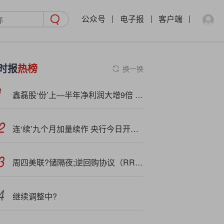
公众号
电子报
客户端
时报
热榜
换一换
鑫磊股‘份’上—半年净利润大增9倍 核心技术与节能产品优势凸显
连‘续’九个月加量续作 央行今日开展1万亿MLF操作 年内降准降息预期减弱
周四美联?储隔夜;逆回购协议（RRP）使用规模为288.18亿美元，创2021年以来新低
继续调整中?