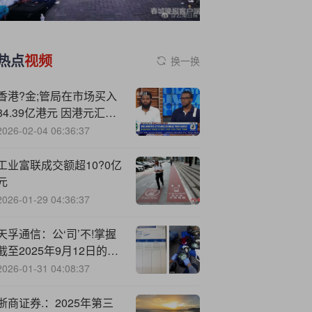
热点
视频
换一换
香港?金;管局在市场买入
84.39亿港元 因港元汇率
触及弱方兑换保证
2026-02-04 06:36:37
工业富联成交额超10?0亿
元
2026-01-29 04:36:37
天孚通信：公‘司’不!掌握
截至2025年9月12日的股
东人数数据
2026-01-31 04:08:37
浙商证券.：2025年第三