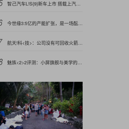
智己汽车L!S{9}新车上市 搭载上汽集团与宁德时代、Momenta合作成果
今世缘3:5亿的产能扩张，是一场酝酿多久的战略布局？
航天!科<技>：公司没有可回收火箭业务
魅族<2>2评测：小屏旗舰与美学的坚持