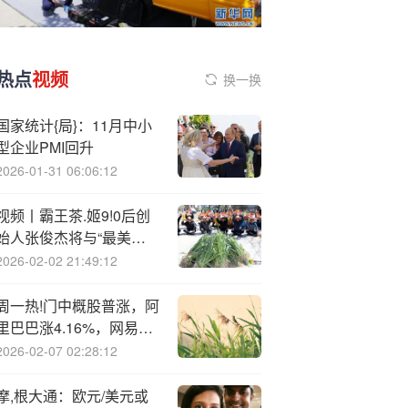
热点
视频
换一换
国家统计{局}：11月中小
型企业PMI回升
2026-01-31 06:06:12
视频丨霸王茶.姬9!0后创
始人张俊杰将与“最美光
二代”高海纯结婚 女方为
2026-02-02 21:49:12
天合光能董事长 两公司市
值共超600亿
周一热!门中概股普涨，阿
里巴巴涨4.16%，网易涨
7.25%
2026-02-07 02:28:12
摩,根大通：欧元/美元或