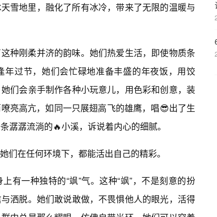
冰天雪地里，融化了所有冰冷，带来了无限的温暖与
了这种刚柔并济的韵味。她们热爱生活，即使物质条
逢年过节，她们会忙碌地准备丰盛的年夜饭，用饺
。她们会亲手制作各种小玩意儿，用色彩和创意，装
嘹亮高亢，如同一只展翅高飞的雄鹰，唱😎出了生
一条潺潺流淌的🔥小溪，诉说着内心的细腻。
让她们在任何环境下，都能活出自己的精彩。
上有一种独特的“飒”气。这种“飒”，不是刻意的扮
信与洒脱。她们敢说敢做，不畏惧他人的眼光，活得