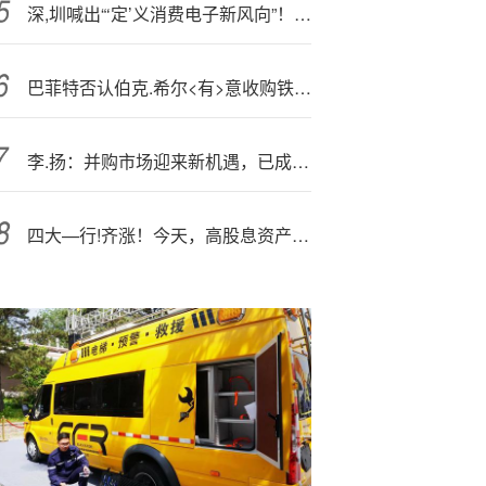
深,圳喊出“‘定’义消费电子新风向”！实探全球首届消费电子创新大会
巴菲特否认伯克.希尔<有>意收购铁路公司
李.扬：并购市场迎来新机遇，已成为上市公司实现快速成长和转型升级的核心动力（附演讲PPT）
四大—行!齐涨！今天，高股息资产表现活跃