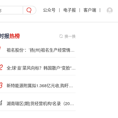
公众号
电子报
客户端
时报
热榜
换一换
祖名股份‘：’扬{州}祖名生产经营情况正常，2025年上半年实现营业收入1.09亿元
全;球‘韭’菜风向标？韩国散户“变脸”：抛弃特斯拉、拥抱数字币领域！
新特能源附属拟1.368亿元收,购盱眙高传100%股权
湖南辖区{期}货经营机构!名录（2025年10月）