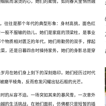
颗细腻而滚烫的心，她们的柔情，如同春天里悄然融
的，往往是那个年代的典型形象：身材高挑，面色红
着一股不服输的劲儿。她们是家庭的顶梁柱，是事业
那个物质相对匮乏的年代，她们用勤劳的双手，撑起
卖菜，还是日暮四合时操持家务，她们的身影总是穿
是岁月在她们身上刻下的深刻烙印。她们经历过时代
被磨平棱角，反而愈发闪耀出钻石般的光芒。
难时的从容不迫。一场突如其来的暴风雪，一次意外
逾越的生活挑战，在她们面前，仿佛都只是短暂的插