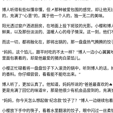
博人听得有些似懂非懂，但📌那种被爱包围的感觉，却让他
的，充满了“心意”的，属于他一个人的，独一无二的美味。
阳光透过窗户洒进厨房，在地面上投下斑驳的光影。小樱和博
鲜美，以及那份淡淡的、温暖人心的母子情深。这一刻，他们
而这一切，都将融化在，即将出锅的，那一盘盘热气腾腾的饺
“妈妈，这个馅儿，跟平时吃的不太一样？”博人一边小心翼翼
里面包裹着的，却是他最爱的猪肉白菜馅儿。
小樱正忙碌着将一盘盘饺子下入滚烫的锅中，听到博人的话，她
的香料。你仔细尝尝，看看能不能吃出来。”
博人听了，更加认真了。他知道，妈妈所说的“爸爸最喜欢的
更是充满了回忆的味道🌸，那是他很少有机会品尝到的，充满
“妈妈，你今天怎么想起做‘纪念款’饺子了？”博人一边继续包
小樱放下手中的筷子，看着水里翻滚的饺子，眼中闪过一丝柔