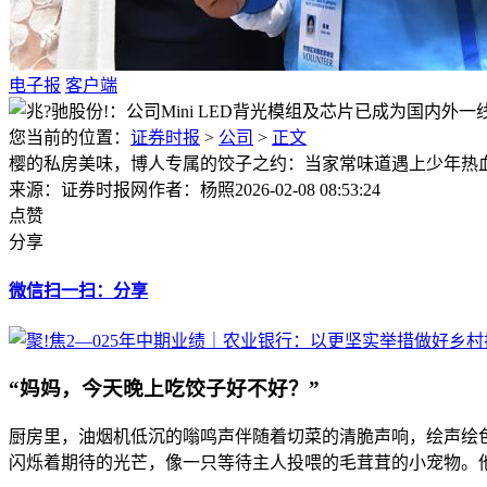
电子报
客户端
您当前的位置：
证券时报
>
公司
>
正文
樱的私房美味，博人专属的饺子之约：当家常味道遇上少年热
来源：证券时报网
作者：杨照
2026-02-08 08:53:24
点赞
分享
微信扫一扫：分享
“妈妈，今天晚上吃饺子好不好？”
厨房里，油烟机低沉的嗡鸣声伴随着切菜的清脆声响，绘声绘
闪烁着期待的光芒，像一只等待主人投喂的毛茸茸的小宠物。他