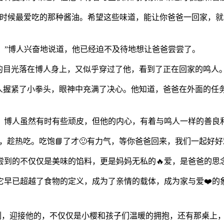
时候最爱吃的那种酱油。希望这些味道，能让你爸爸一回家，就
体！”博人兴奋地说道，他已经迫不及待地想让爸爸尝尝了。
的目光落在博人身上，又似乎穿过了他，看到了正在回家的鸣人
博人握紧了小拳头，眼神中充满了决心。他知道，爸爸在外面的任
道，博人虽然有时有些顽皮，但他的内心，有着与鸣人一样的善良
来，趁热吃。吃饱📘了才🙂有力气，等你爸爸回来，我们一起好好
尝到的不仅仅是美味的馅料，更是妈妈无私的🔥爱，是爸爸的思
它早已超越了食物的定义，成为了亲情的载体，成为家与爱❤️的
刻，迎接他的，不仅仅是小樱和孩子们温暖的拥抱，还有那桌上