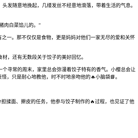
，头发随意地挽起，几缕发丝不经意地滑落，带着生活的气息。
猪肉白菜馅儿的。”
没有之一。那不仅仅是食物，更是妈妈对他们一家无尽的爱和关怀
食材，还有无数段关于饺子的美好回忆。
一个寻常的周末，家里总会弥漫着饺子特有的香气。小樱总会让
怪，只是耐心地教他，时不时地亲吻他的🔥小脑袋📘。
分担揉面、擀皮的任务，他参与饺子制作的🔥过程，也见证了他