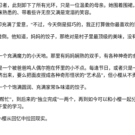
忍者，此刻卸下了所有光环，只是一位温柔的母亲。她围着围裙
抹熟悉的、带着些许无奈又满是宠溺的笑容。
里却充满了爱意，“不过，今天倒是挺巧的，我正打算做你最喜欢的
给碰倒。他知道，妈妈的饺子，那绝对是村子里最顶级的美味，
一个充满魔力的小天地。那里有妈妈娴熟的双手，有各种神奇的
只是一个被爸爸鸣人偶尔抱在怀里的小不点。每逢节日，或者只是
出来，要么把面皮捏成各种奇形怪状的“艺术品”，但小樱从不责
个个饱满圆润、充满家常📝味道的饺子。
“帮忙”，到后来的“独立完成”一两个，再到如今可以和小樱一起
于爱的学习。
小樱从回忆中拉回现实。