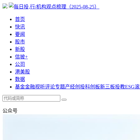
首页
快讯
要闻
股市
新股
信披+
公司
港美股
数据
基金
金融
视听
评论
专题
产经
创投
科创板
新三板
投教
ESG
滚
公众号