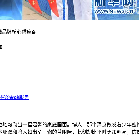
血
色地勾勒出一幅温馨的家庭画面。博人，那个浑身散发着少年独
那双和鸣人如出💡一辙的蓝眼睛，此刻却比平时更加明亮，仿佛