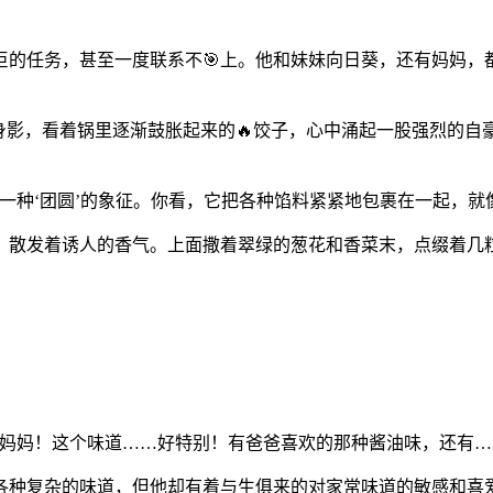
巨的任务，甚至一度联系不🎯上。他和妹妹向日葵，还有妈妈，
身影，看着锅里逐渐鼓胀起来的🔥饺子，心中涌起一股强烈的
一种‘团圆’的象征。你看，它把各种馅料紧紧地包裹在一起，就
，散发着诱人的香气。上面撒着翠绿的葱花和香菜末，点缀着几粒
！妈妈！这个味道……好特别！有爸爸喜欢的那种酱油味，还有…
各种复杂的味道，但他却有着与生俱来的对家常味道的敏感和喜