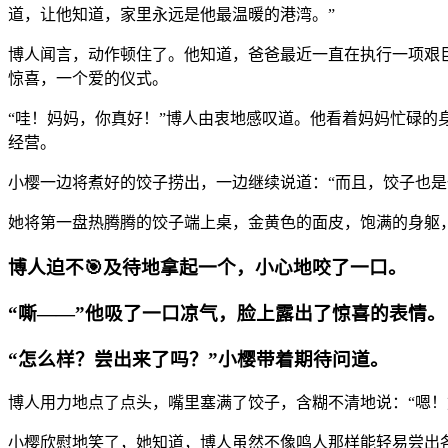
道，让他知道，家里永远是他最温暖的港湾。”
博人闻言，动作顿住了。他知道，爸爸最近一直在执行一项艰
惊喜，一个爱的仪式。
“哇！妈妈，你真好！”博人由衷地感叹道。他看着妈妈忙碌的
经营。
小樱一边将煮好的饺子捞出，一边继续说道：“而且，饺子也是
她将第一盘热腾腾的饺子端上桌，金黄色的面皮，饱满的身躯
博人迫不🎯及待地拿起一个，小心地咬了一口。
“嘶——”他吸了一口凉气，脸上露出了惊喜的表情。
“怎么样？尝出来了吗？”小樱带着期待问道。
博人用力地点了点头，嘴里塞满了饺子，含糊不清地说：“嗯
小樱欣慰地笑了，她知道，博人虽然不像鸣人那样能轻易尝出