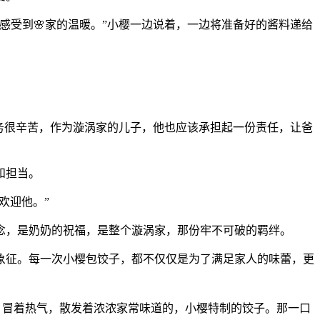
感受到🌸家的温暖。”小樱一边说着，一边将准备好的酱料递给
。
务很辛苦，作为漩涡家的儿子，他也应该承担起一份责任，让爸
和担当。
欢迎他。”
念，是奶奶的祝福，是整个漩涡家，那份牢不可破的羁绊。
象征。每一次小樱包饺子，都不仅仅是为了满足家人的味蕾，更
，冒着热气，散发着浓浓家常味道的，小樱特制的饺子。那一口