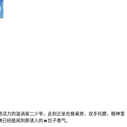
特活力的漩涡家二少爷，此刻正坐在餐桌旁，双手托腮，眼神里
已经能闻到那诱人的🔥饺子香气。