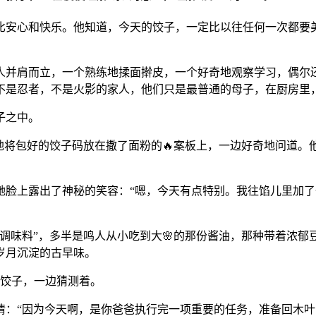
无比安心和快乐。他知道，今天的饺子，一定比以往任何一次都要
人并肩而立，一个熟练地揉面擀皮，一个好奇地观察学习，偶尔还
不是忍者，不是火影的家人，他们只是最普通的母子，在厨房里
子之中。
地将包好的饺子码放在撒了面粉的🔥案板上，一边好奇地问道
脸上露出了神秘的笑容：“嗯，今天有点特别。我往馅儿里加了一
调味料”，多半是鸣人从小吃到大🌸的那份酱油，那种带着浓
岁月沉淀的古早味。
着饺子，一边猜测着。
情：“因为今天啊，是你爸爸执行完一项重要的任务，准备回木