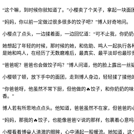
“这个嘛，到时候你就知道了。”小樱卖了个关子，拿起一块面
“妈妈，你以前一定做过很多很多的饺子吧？”博人好奇地问。
小樱点了点头，一边揉着面，一边回忆道：“可不止我，你奶
她想起了年轻的时候，那时候的她，和佐助、鸣人一起执行各
是她和鸣人，在经历了无数磨难后，最真实、最平淡却也最珍
“爸爸呢？爸爸也会做饺子吗？”博人问道，他的脸上露出一
小樱顿了顿，放下手中的面团，走到博人身边，轻轻揉了揉他
“你爸爸呀，他虽然不常下厨，但他做的🔥饺子，和你奶奶的
香。”
博人若有所思地点点头。他知道，爸爸虽然不在家，但爸爸的
“妈妈，那我的🔥饺子，也能像爸爸💡说的那样，包裹着心意
小樱看着博😀人清澈的眼眸，心中涌起一股暖流。她知道，这个