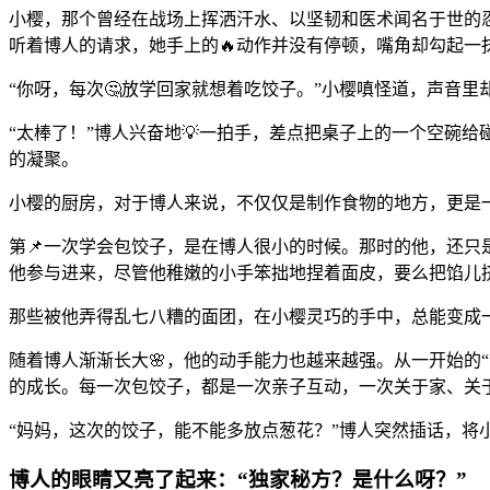
小樱，那个曾经在战场上挥洒汗水、以坚韧和医术闻名于世的
听着博人的请求，她手上的🔥动作并没有停顿，嘴角却勾起一
“你呀，每次🤔放学回家就想着吃饺子。”小樱嗔怪道，声音
“太棒了！”博人兴奋地💡一拍手，差点把桌子上的一个空碗
的凝聚。
小樱的厨房，对于博人来说，不仅仅是制作食物的地方，更是
第📌一次学会包饺子，是在博人很小的时候。那时的他，还
他参与进来，尽管他稚嫩的小手笨拙地捏着面皮，要么把馅儿挤
那些被他弄得乱七八糟的面团，在小樱灵巧的手中，总能变成一
随着博人渐渐长大🌸，他的动手能力也越来越强。从一开始的
的成长。每一次包饺子，都是一次亲子互动，一次关于家、关
“妈妈，这次的饺子，能不能多放点葱花？”博人突然插话，将
博人的眼睛又亮了起来：“独家秘方？是什么呀？”