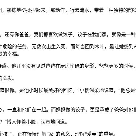
团，熟练地💡揉捏起来。那动作，行云流水，带着一种独特的韵
奶，还有你爸爸，我们都喜欢做饺子。饺子在我们家，就像是一种
种危险的任务，无数次出生入死。而每当回到木叶，最让她感到
贵的幸福。
丝疑惑。他几乎没有见过爸爸在厨房忙碌的身影，爸爸更多的时候
的头发。
味道很像。是他小时候最美好的回忆。”小樱温柔地说道，“他总
心，一直和他们在一起。而妈妈做的饺子，更是承载了爸爸对他
吗？”博人仰着小脸，认真地问道。
孩子，正在慢慢理解“家”的意义，理解“爱❤️”的重量。