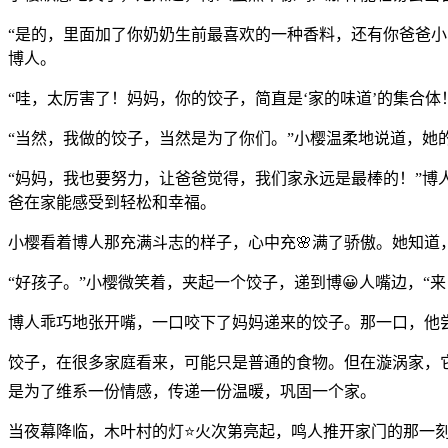
“是的，里面加了你奶奶生前最喜欢的一种香料，还有你爸爸小
博人。
“哇，太厉害了！妈妈，你的饺子，简直是‘家的味道’的集合
“当然，我做的饺子，当然是为了你们。”小樱温柔地说道，她
“妈妈，我也要努力，让爸爸觉得，我们家永远是最棒的！”
爸在家能感受到轻松和幸福。
小樱看着博人那充满斗志的样子，心中充🌸满了骄傲。她知
“好孩子。”小樱微笑着，夹起一个饺子，递到博😀人嘴边，“
博人乖巧地张开嘴，一口咬下了妈妈递来的饺子。那一口，他
饺子，在很多家庭看来，可能只是普通的食物。但在漩涡家，
是为了维系一份情感，传递一份温暖，巩固一个家。
当夜幕降临，木叶村的灯⭐火次第亮起，鸣人推开家门的那一