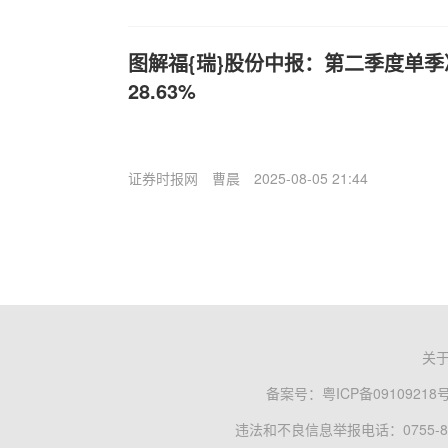
图解福{瑞}股份中报：第二季度单
28.63%
证券时报网
曹晨
2025-08-05 21:44
关
备案号：
粤ICP备09109218
违法和不良信息举报电话：0755-83