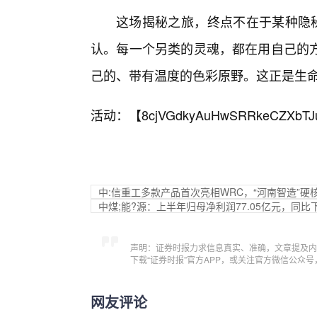
这场揭秘之旅，终点不在于某种隐秘
认。每一个另类的灵魂，都在用自己的
己的、带有温度的色彩原野。这正是生
活动：【
8cjVGdkyAuHwSRRkeCZXbTJ
中:信重工多款产品首次亮相WRC，“河南智造”硬
中煤;能?源：上半年归母净利润77.05亿元，同比下降
声明：证券时报力求信息真实、准确，文章提及内
下载“证券时报”官方APP，或关注官方微信公众
网友评论