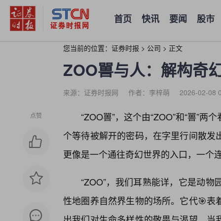
首页
快讯
要闻
股市
您当前的位置：
证券时报
>
公司
>
正文
ZOO嘼与人：解构奇
来源：证券时报网
作者：李梓萌
2026-02-08 
“ZOO嘼”，这个由“ZOO”和“嘼
点赞
个等待被解开的密码，在字里行间散发
更像是一个通往奇幻世界的入口，一个连
“ZOO”，我们耳熟能详，它是动
性地圈养自然界生物的场所。它代🎯表
出我们对生命多样性的敬畏与渴望。当