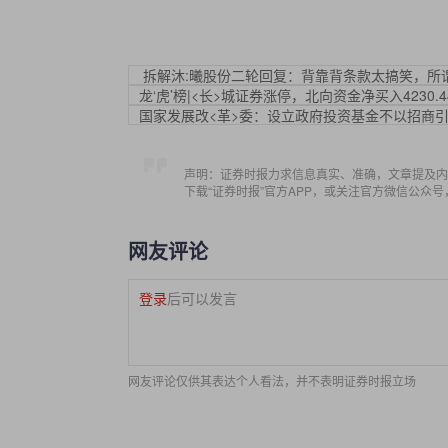
拆解沐:曦股份二轮回复：背靠背条款太搞笑，所
龙‘虎’榜|<长>城证券涨停，北向资金净买入4230.
国家发展改<革>委：设立政府投资基金不以招商
声明：证券时报力求信息真实、准确，文章提及内
下载“证券时报”官方APP，或关注官方微信公众
网友评论
登录
后可以发言
网友评论仅供其表达个人看法，并不表明证券时报立场