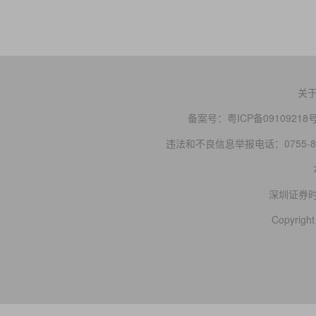
关
备案号：
粤ICP备09109218
违法和不良信息举报电话：0755-83
深圳证券
Copyright