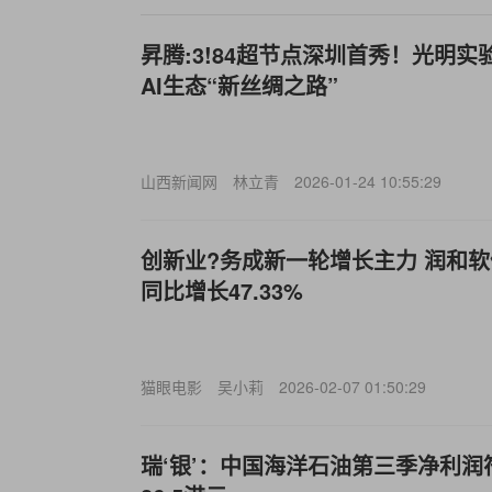
昇腾:3!84超节点深圳首秀！光明
AI生态“新丝绸之路”
山西新闻网
林立青
2026-01-24 10:55:29
创新业?务成新一轮增长主力 润和
同比增长47.33%
猫眼电影
吴小莉
2026-02-07 01:50:29
瑞‘银’：中国海洋石油第三季净利润