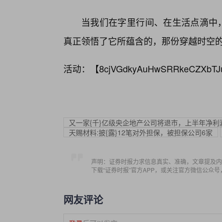
当我们在字里行间、在生活点滴中，
真正领悟了它所蕴含的，那份穿越时空
活动：【
8cjVGdkyAuHwSRRkeCZXbTJ
又一家{千}亿级央企地产公司将退市，上半年净利润
天赐材料:披{露}12笔对外担保，被担保公司6家
声明：证券时报力求信息真实、准确，文章提及内
下载“证券时报”官方APP，或关注官方微信公众
网友评论