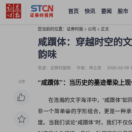
首页
快讯
要闻
股市
您当前的位置：
证券时报
>
公司
>
正文
咸躓体：穿越时空的文
韵味
来源：证券时报网
作者：林立青
2026-02-08 
“咸躓体”：当历史的墨迹晕染上现
点赞
在浩瀚的文字海洋中，“咸躓体”如
非一个简单😁的字形组合，更是一种
度。当我们谈论“咸躓体”时，我们不仅