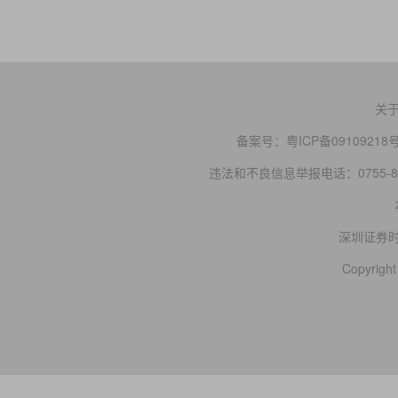
关
备案号：
粤ICP备09109218
违法和不良信息举报电话：0755-83
深圳证券
Copyright