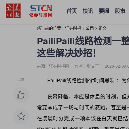
首页
快讯
要闻
股市
您当前的位置：
证券时报
>
公司
>
正文
PailiPaili线路
这些解决妙招！
来源：证券时报网
作者：彭文正
2026-02-09 
PailiPaili线路检测的“时间黑洞
点赞
夜幕降临，本应是休息的时刻，但对于不
常变🔥成了一场与时间的赛跑，甚至是
在凌晨时分完成一项本该在白天就已结