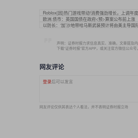
Roblox{因}热门游戏带动!消费强劲增长，上调年
欧洲.债市：英国国债在政府<预>算案公布前上涨
以防长：‘加’沙地带哈马斯武装预计将由美主导国
声明：证券时报力求信息真实、准确，文章提及内
下载“证券时报”官方APP，或关注官方微信公众
网友评论
登录
后可以发言
网友评论仅供其表达个人看法，并不表明证券时报立场