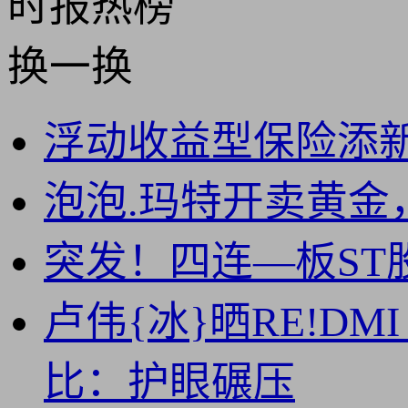
时报
热榜
换一换
浮动收益型保险添新
泡泡.玛特开卖黄金，
突发！四连—板ST
卢伟{冰}晒RE!DMI K9
比：护眼碾压