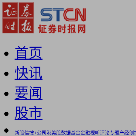
首页
快讯
要闻
股市
新股
信披+
公司
港美股
数据
基金
金融
视听
评论
专题
产经
创