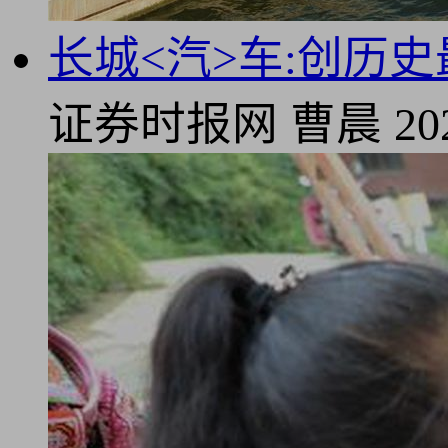
长城<汽>车:创历史
证券时报网
曹晨
20