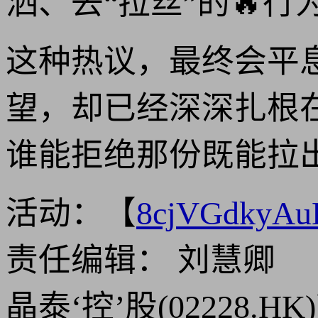
洒、去“拉丝”的🔥
这种热议，最终会平
望，却已经深深扎根
谁能拒绝那份既能拉
活动：【
8cjVGdkyA
责任编辑： 刘慧卿
晶泰‘控’股(02228.H