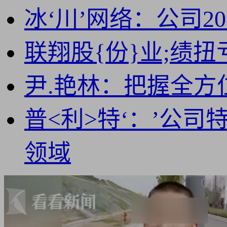
冰‘川’网络：公司2
联翔股{份}业;绩
尹.艳林：把握全方
普<利>特‘：’公
领域