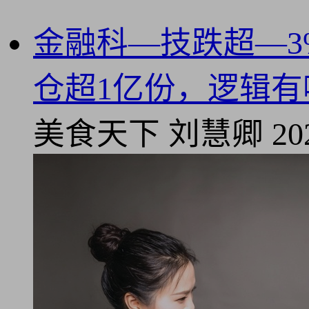
金融科—技跌超—3%
仓超1亿份，逻辑有
美食天下
刘慧卿
20