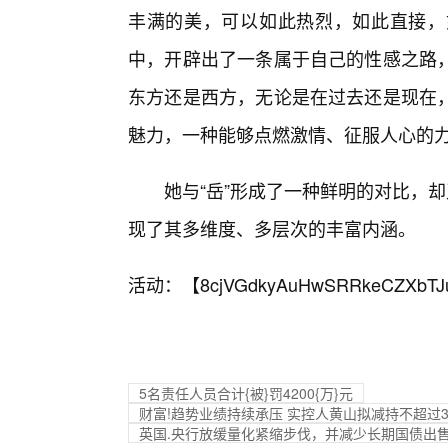
丰满的美，可以如此热烈，如此直接，
中，开辟出了一条属于自己的性感之路
东方还是西方，无论是在过去还是现在，
魅力，一种能够点燃激情、征服人心的
她与“岳”形成了一种鲜明的对比，
现了其多维度、多层次的丰富内涵。
活动：【
8cjVGdkyAuHwSRRkeCZXbTJ
5名责任人员合计{被}罚4200{万}元
财富!趋势业绩持续承压 实控人黄山拟减持不超过3
英国.央行放缓量化紧缩步伐，并减少长期国债出