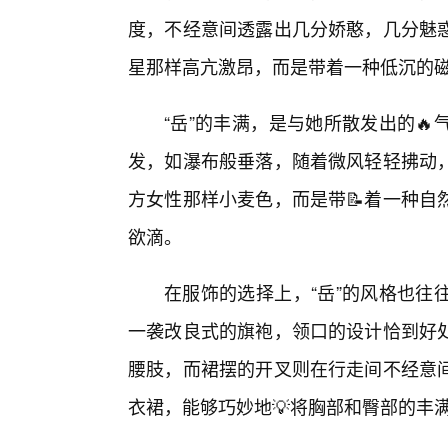
度，不经意间透露出几分娇憨，几分魅
星那样高亢激昂，而是带着一种低沉的
“岳”的丰满，是与她所散发出的
发，如瀑布般垂落，随着微风轻轻拂动，
方女性那样小麦色，而是带📝着一种自
欲滴。
在服饰的选择上，“岳”的风格也往
一袭改良式的旗袍，领口的设计恰到好
腰肢，而裙摆的开叉则在行走间不经意
衣裙，能够巧妙地💡将胸部和臀部的丰