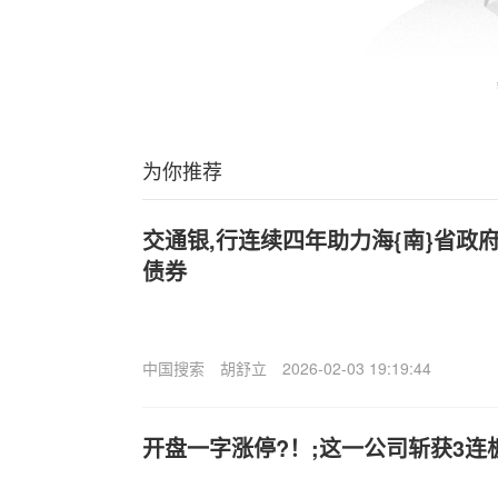
为你推荐
交通银,行连续四年助力海{南}省政
债券
中国搜索
胡舒立
2026-02-03 19:19:44
开盘一字涨停?！;这一公司斩获3连