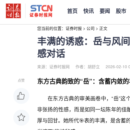
首页
快讯
要闻
股市
您当前的位置：
证券时报
>
公司
>
正文
丰满的诱惑：岳与风间
感对话
来源：证券时报网
作者：胡舒立
2026-02-10 
东方古典韵致的“岳”：含蓄内敛的
点赞
在东方古典的审美画卷中，“岳”这
非张扬的性感，而是如同一坛陈年的佳
厚与回甘。她所代🎯表的丰满，是含蓄