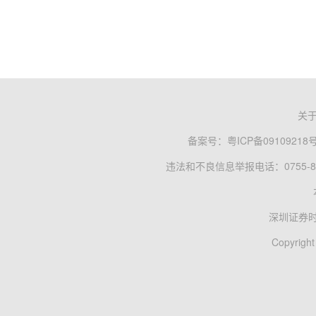
关
备案号：
粤ICP备09109218
违法和不良信息举报电话：0755-83
深圳证券
Copyright