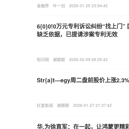
金融界
叶一剑
2026-01-25 23:54:42
6{0}0!0万元专利诉讼纠纷“找上门
缺乏依据，已提请涉案专利无效
知识网
谢颖颖
2026-02-09 06:25:42
Str{a}t—egy周二盘前股价上涨2.3
红星新闻
谢颖颖
2026-01-27 21:37:42
华,为徐直军：在一起，让鸿蒙更精