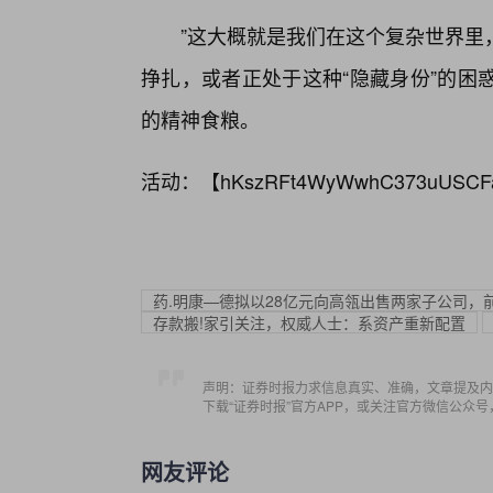
”这大概就是我们在这个复杂世界里
挣扎，或者正处于这种“隐藏身份”的困
的精神食粮。
活动：【
hKszRFt4WyWwhC373uUSCF
药.明康—德拟以28亿元向高瓴出售两家子公司，前
存款搬!家引关注，权威人士：系资产重新配置
声明：证券时报力求信息真实、准确，文章提及内
下载“证券时报”官方APP，或关注官方微信公众
网友评论