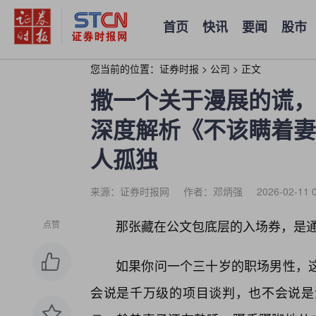
首页
快讯
要闻
股市
您当前的位置：
证券时报
>
公司
>
正文
撒一个关于漫展的谎，
深度解析《不该瞒着妻
人孤独
来源：证券时报网
作者：邓炳强
2026-02-11 
那张藏在公文包底层的入场券，是
点赞
如果你问一个三十岁的职场男性，
会说是千万级的项目谈判，也不会说是