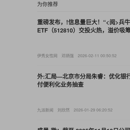
为你推荐
重磅发布，!信息量巨大！“<阅>兵
ETF（512810）交投火热，溢价吸
伊秀女性网
邓炳强
2026-02-11 00:50:52
外:汇局—北京市分局朱睿：优化银
付便利化业务抽查
九派新闻
刘欣然
2026-01-29 06:20:52