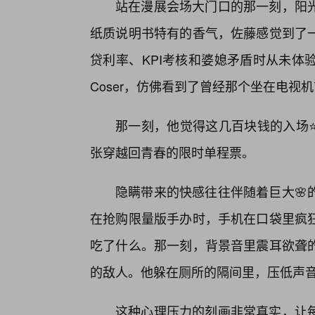
站在漫展会场大门口的那一刻，阳
纸质说明书特有的香气，佐藤感觉到了
贷利率、KPI考核和婆媳矛盾时从未体
Coser，仿佛看到了曾经那个坐在电视
那一刻，他觉得这几百块钱的入场
张穿越回青春的限时单程票。
隐瞒带来的快感往往伴随着巨大🌸
在抢购限量版手办时，手机在口袋里疯
吃了什么。那一刻，背景音里震耳欲聋
的敌人。他躲在厕所的隔间里，压低声
这种心理压力的刻画非常真实，让