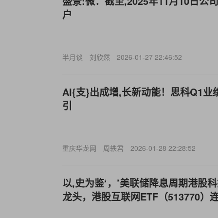
盛景:微：截至,2025年11月10日公
户
半月谈
刘欣然
2026-01-27 22:46:52
AI{支}出成增,长新动能！思科Q1
引
重庆华龙网
周轶君
2026-01-28 22:28:52
以,史为鉴‘，’美联储降息周期港股
龙头，港股互联网ETF（513770）