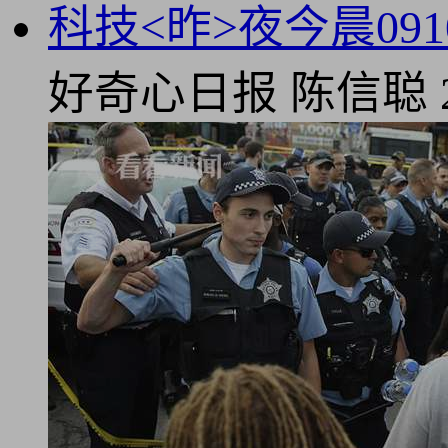
科技<昨>夜今晨091
好奇心日报
陈信聪