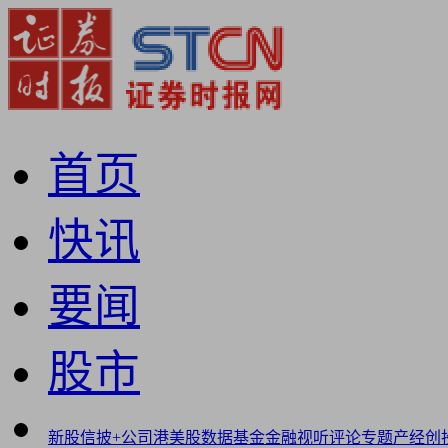
首页
快讯
要闻
股市
新股
信披+
公司
港美股
数据
基金
金融
视听
评论
专题
产经
创