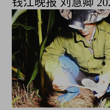
钱江晚报
刘慧卿
20