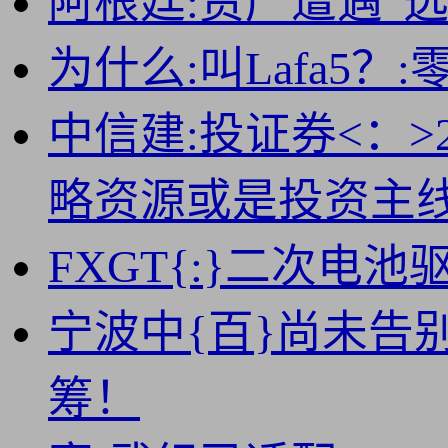
阿根廷:资产遭遇“
为什么:叫Lafa5
中信建:投证券<：>
略资源或是投资主
FXGT{:}二次电
宁波中{百}尚未告
筹！