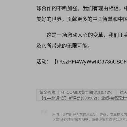
球合作的不断加强，我们有理由相信，中
美好的世界，贡献更多的中国智慧和中
这是一场激动人心的变革，我们正
及它所带来的无限可能。
活动：【
hKszRFt4WyWwhC373uUSCF
黄金价格;上涨 .COMEX黄金期货涨0.42%
航天
【东—北通‘信’】新易盛(300502)：业绩持续
声明：证券时报力求信息真实、准确，文章提及内
下载“证券时报”官方APP，或关注官方微信公众