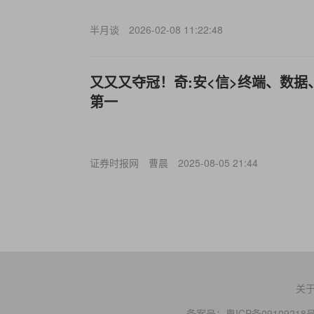
半月谈
2026-02-08 11:22:48
又又又夺冠！奇:安<信>终端、数
第一
证券时报网
曹晨
2025-08-05 21:44
关
备案号：
粤ICP备09109218